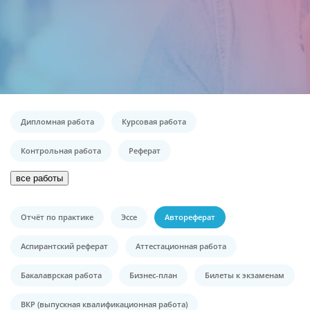
Дипломная работа
Курсовая работа
Контрольная работа
Реферат
все работы
Отчёт по практике
Эссе
Автореферат
Аспирантский реферат
Аттестационная работа
Бакалаврская работа
Бизнес-план
Билеты к экзаменам
ВКР (выпускная квалификационная работа)